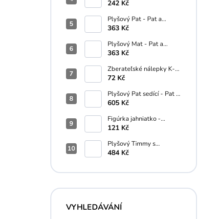
Palm Pals - 13 cm
242 Kč
Plyšový Pat - Pat a
Mat...A je to! (18 cm)
363 Kč
Plyšový Mat - Pat a
Mat...A je to! - 18 cm
363 Kč
Zberateľské nálepky K-
Pop Demon Hunters
72 Kč
Plyšový Pat sedící - Pat a
Mat - 35 cm
605 Kč
Figúrka jahniatko -
Schleich - 5 cm
121 Kč
Plyšový Timmy s
macíkom - Ovečka Shaun
484 Kč
- 16 cm
VYHLEDÁVÁNÍ