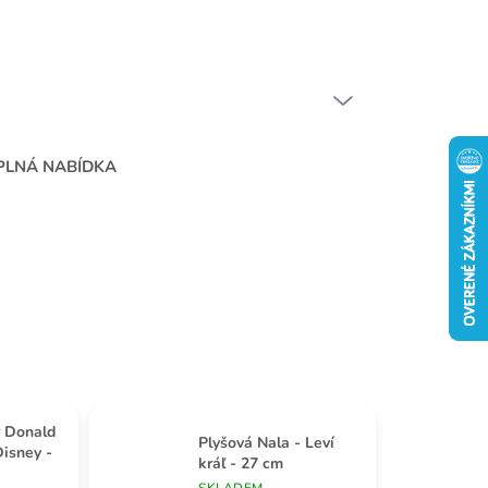
ČEŠTINA
PRÁZDNÝ KOŠÍK
NÁKUPNÍ
KOŠÍK
PLNÁ NABÍDKA
r Donald
Plyšová Nala - Leví
isney -
kráľ - 27 cm
SKLADEM