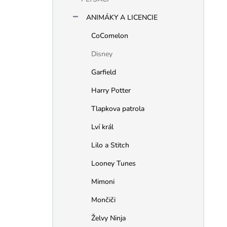
t
ů
ANIMÁKY A LICENCIE
CoComelon
Disney
Garfield
Harry Potter
Tlapkova patrola
Lví král
Lilo a Stitch
Looney Tunes
Mimoni
Mončiči
Želvy Ninja