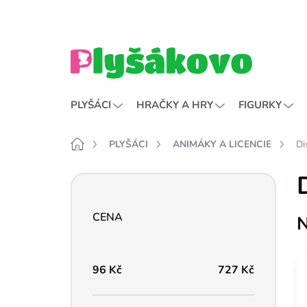
Přejít
na
obsah
PLYŠÁCI
HRAČKY A HRY
FIGURKY
Domů
PLYŠÁCI
ANIMÁKY A LICENCIE
Di
P
o
s
CENA
N
t
r
a
n
96
Kč
727
Kč
n
í