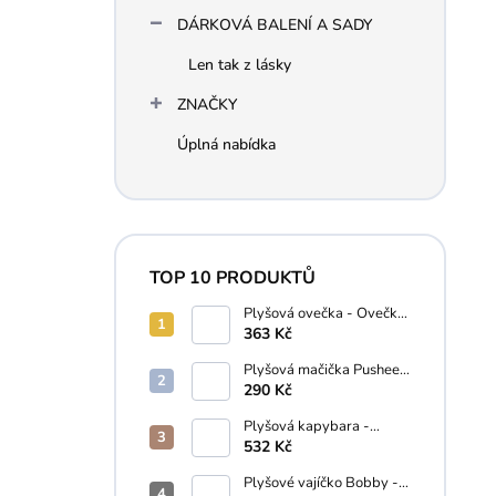
DÁRKOVÁ BALENÍ A SADY
Len tak z lásky
ZNAČKY
Úplná nabídka
TOP 10 PRODUKTŮ
Plyšová ovečka - Ovečka
Shaun 28 cm
363 Kč
Plyšová mačička Pusheen
s donutom - Pusheen - 10
290 Kč
cm
Plyšová kapybara -
Miyoni - 23 cm
532 Kč
Plyšové vajíčko Bobby -