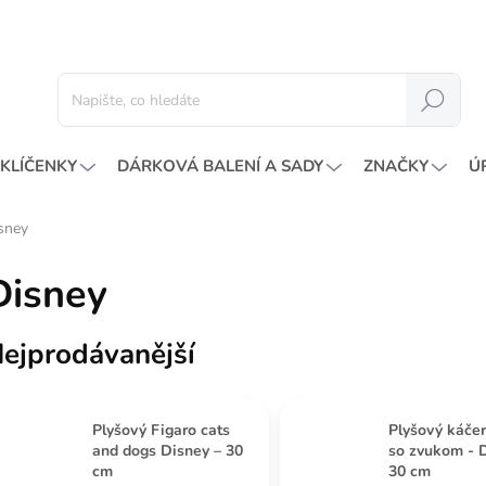
Hledat
KLÍČENKY
DÁRKOVÁ BALENÍ A SADY
ZNAČKY
Ú
sney
Disney
ejprodávanější
Plyšový Figaro cats
Plyšový káče
and dogs Disney – 30
so zvukom - D
cm
30 cm