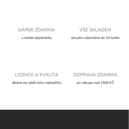
l
á
d
a
c
í
DÁREK ZDARMA
VŠE SKLADEM
p
u každé objednávky
obvykle odesíláme do 24 hodin
r
v
k
y
v
ý
p
LICENCE A KVALITA
DOPRAVA ZDARMA
i
s
dbáme na výběr toho nejlepšího
pri nákupu nad 1500 KČ
u
Z
á
p