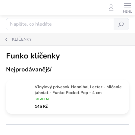
Přejít
na
obsah
Hledat
KLÍČENKY
Funko klíčenky
Nejprodávanější
Vinylový prívesok Hannibal Lecter - Mlčanie
jahniat - Funko Pocket Pop - 4 cm
SKLADEM
145 Kč
Ř