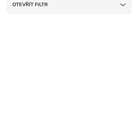
OTEVŘÍT FILTR
o
d
u
V
k
ý
t
p
ů
i
s
p
r
o
d
u
k
t
ů