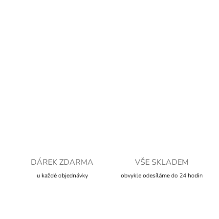
cena:
MOŽNOSTI
DORUČENÍ
−
+
Přidat do košíku
DETAILNÍ INFORMACE
ZEPTAT SE
HLÍDAT
DÁREK ZDARMA
VŠE SKLADEM
u každé objednávky
obvykle odesíláme do 24 hodin