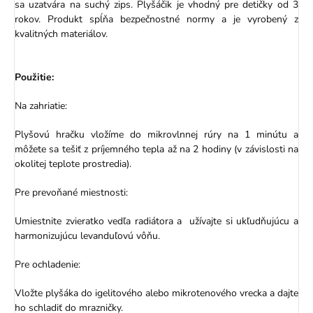
sa uzatvára na suchý zips. Plyšáčik je vhodný pre detičky od 3
rokov. Produkt spĺňa bezpečnostné normy a je vyrobený z
kvalitných materiálov.
Použitie:
Na zahriatie:
Plyšovú hračku vložíme do mikrovlnnej rúry na 1 minútu a
môžete sa tešiť z príjemného tepla až na 2 hodiny (v závislosti na
okolitej teplote prostredia).
Pre prevoňané miestnosti:
Umiestnite zvieratko vedľa radiátora a užívajte si ukľudňujúcu a
harmonizujúcu levanduľovú vôňu.
Pre ochladenie:
Vložte plyšáka do igelitového alebo mikrotenového vrecka a dajte
ho schladiť do mrazničky.