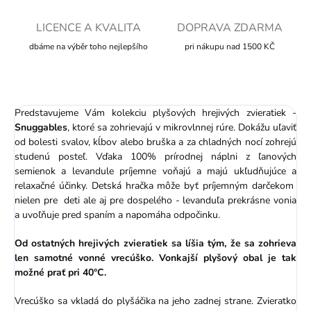
LICENCE A KVALITA
DOPRAVA ZDARMA
dbáme na výběr toho nejlepšího
pri nákupu nad 1500 KČ
Predstavujeme Vám kolekciu plyšových hrejivých zvieratiek -
Snuggables
, ktoré sa zohrievajú v mikrovlnnej rúre. Dokážu uľaviť
od bolesti svalov, kĺbov alebo bruška a za chladných nocí zohrejú
studenú posteľ. Vďaka 100% prírodnej náplni z ľanových
semienok a levandule príjemne voňajú a majú ukľudňujúce a
relaxačné účinky. Detská hračka môže byť príjemným darčekom
nielen pre deti ale aj pre dospelého - levanduľa prekrásne vonia
a uvoľňuje pred spaním a napomáha odpočinku.
Od ostatných hrejivých zvieratiek sa líšia tým, že sa zohrieva
len samotné vonné vrecúško. Vonkajší plyšový obal je tak
možné prať pri 40°C.
Vrecúško sa vkladá do plyšáčika na jeho zadnej strane. Zvieratko