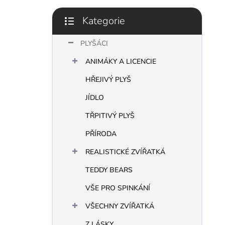
p
a
Kategorie
n
Přeskočit
e
kategorie
PLYŠÁCI
l
ANIMÁKY A LICENCIE
HŘEJIVÝ PLYŠ
JÍDLO
TŘPITIVÝ PLYŠ
PŘÍRODA
REALISTICKÉ ZVÍŘATKÁ
TEDDY BEARS
VŠE PRO SPINKÁNÍ
VŠECHNY ZVÍŘATKÁ
Z LÁSKY