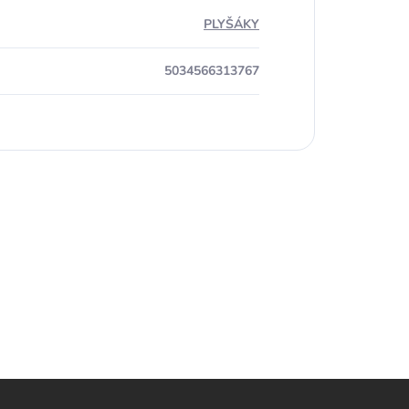
PLYŠÁKY
5034566313767