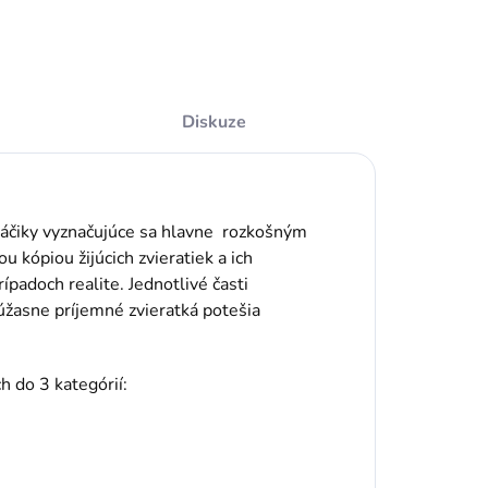
Diskuze
áčiky vyznačujúce sa hlavne rozkošným
 kópiou žijúcich zvieratiek a ich
ípadoch realite. Jednotlivé časti
úžasne príjemné zvieratká potešia
h do 3 kategórií: