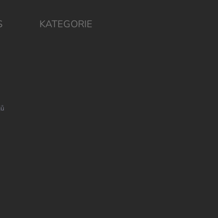
S
KATEGORIE
jů