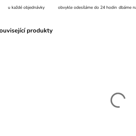
u každé objednávky
obvykle odesíláme do 24 hodin
dbáme na
ouvisející produkty
SKLADEM
Plyšová
ovečka
béžovo-hnedá
- 25 cm
364 Kč