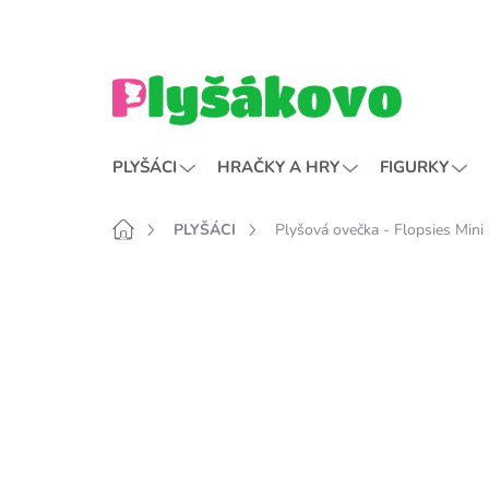
Přejít
na
obsah
PLYŠÁCI
HRAČKY A HRY
FIGURKY
Domů
PLYŠÁCI
Plyšová ovečka - Flopsies Mini
P
o
s
T
t
r
a
n
n
í