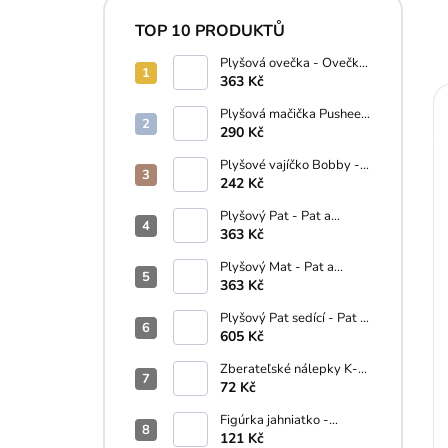
TOP 10 PRODUKTŮ
Plyšová ovečka - Ovečka
Shaun 28 cm
363 Kč
Plyšová mačička Pusheen
s donutom - Pusheen - 10
290 Kč
cm
Plyšové vajíčko Bobby -
Palm Pals - 13 cm
242 Kč
Plyšový Pat - Pat a
Mat...A je to! (18 cm)
363 Kč
Plyšový Mat - Pat a
Mat...A je to! - 18 cm
363 Kč
Plyšový Pat sedící - Pat a
Mat - 35 cm
605 Kč
Zberateľské nálepky K-
Pop Demon Hunters
72 Kč
Figúrka jahniatko -
Schleich - 5 cm
121 Kč