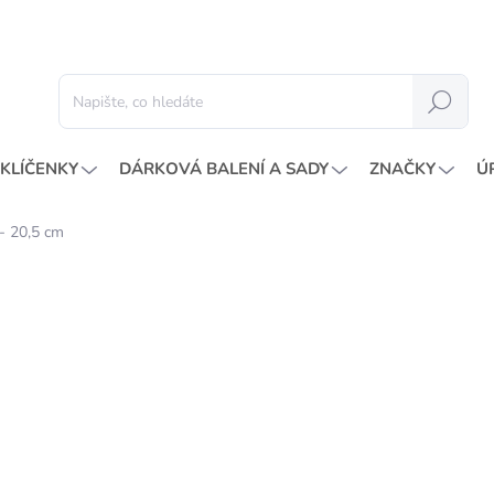
Hledat
KLÍČENKY
DÁRKOVÁ BALENÍ A SADY
ZNAČKY
Ú
 - 20,5 cm
Neohodnoceno
Podrobnosti hodnocení
ZNAČKA:
AU
IP
24
197 
Měrná
SKL
cena: