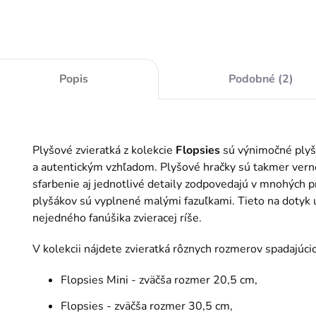
Popis
Podobné (2)
Plyšové zvieratká z kolekcie
Flopsies
sú výnimočné plyš
a autentickým vzhľadom. Plyšové hračky sú takmer vernou
sfarbenie aj jednotlivé detaily zodpovedajú v mnohých pr
plyšákov sú vyplnené malými fazuľkami. Tieto na dotyk 
nejedného fanúšika zvieracej ríše.
V kolekcii nájdete zvieratká rôznych rozmerov spadajúcic
Flopsies Mini - zväčša rozmer 20,5 cm,
Flopsies - zväčša rozmer 30,5 cm,