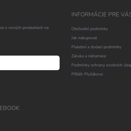
INFORMÁCIE PRE VÁ
ace o nových produktech na
Obchodní podmínky
Jak nakupovat
Platební a dodací podmínky
Záruka a reklamace
Podmínky ochrany osobních úda
Příběh Plyšákova
osobných údajov
EBOOK