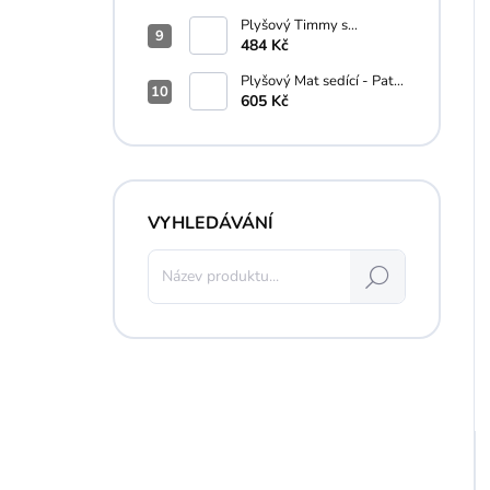
Plyšový Timmy s
macíkom - Ovečka Shaun
484 Kč
- 16 cm
Plyšový Mat sedící - Pat a
Mat - 35 cm
605 Kč
VYHLEDÁVÁNÍ
Hledat