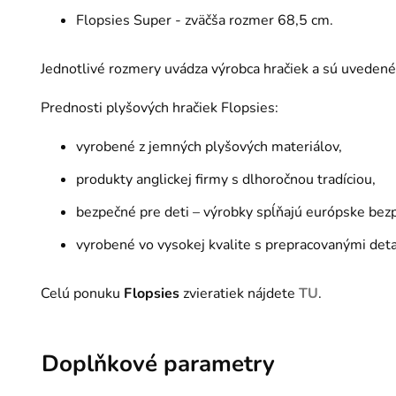
Flopsies Super - zväčša rozmer 68,5 cm.
Jednotlivé rozmery uvádza výrobca hračiek a sú uvedené
Prednosti plyšových hračiek Flopsies:
vyrobené z jemných plyšových materiálov,
produkty anglickej firmy s dlhoročnou tradíciou,
bezpečné pre deti – výrobky spĺňajú európske be
vyrobené vo vysokej kvalite s prepracovanými deta
Celú ponuku
Flopsies
zvieratiek nájdete
TU
.
Doplňkové parametry