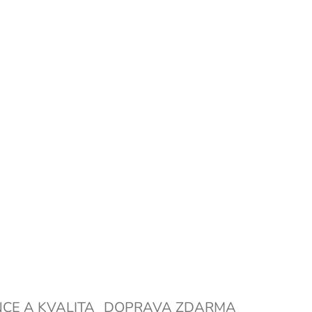
OSTI DORUČENÍ
+
Přidat do košíku
LNÍ INFORMACE
ZEPTAT SE
HLÍDAT
NCE A KVALITA
DOPRAVA ZDARMA