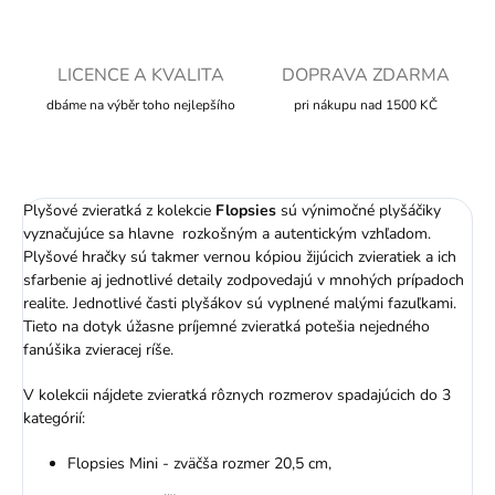
LICENCE A KVALITA
DOPRAVA ZDARMA
dbáme na výběr toho nejlepšího
pri nákupu nad 1500 KČ
Plyšové zvieratká z kolekcie
Flopsies
sú výnimočné plyšáčiky
vyznačujúce sa hlavne rozkošným a autentickým vzhľadom.
Plyšové hračky sú takmer vernou kópiou žijúcich zvieratiek a ich
sfarbenie aj jednotlivé detaily zodpovedajú v mnohých prípadoch
realite. Jednotlivé časti plyšákov sú vyplnené malými fazuľkami.
Tieto na dotyk úžasne príjemné zvieratká potešia nejedného
fanúšika zvieracej ríše.
V kolekcii nájdete zvieratká rôznych rozmerov spadajúcich do 3
kategórií:
Flopsies Mini - zväčša rozmer 20,5 cm,