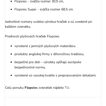
Flopsies - zväčša rozmer 30,5 cm,
Flopsies Super - zväčša rozmer 68,5 cm.
Jednotlivé rozmery uvádza výrobca hračiek a sú uvedené pri
každom zvieratku.
Prednosti plyšových hračiek Flopsies:
vyrobené z jemných plyšových materiálov,
produkty anglickej firmy s dlhoročnou tradíciou,
bezpečné pre deti – výrobky spĺňajú európske
bezpečnostné normy,
vyrobené vo vysokej kvalite s prepracovanými detailami.
Celú ponuku
Flopsies
zvieratiek nájdete
TU
.