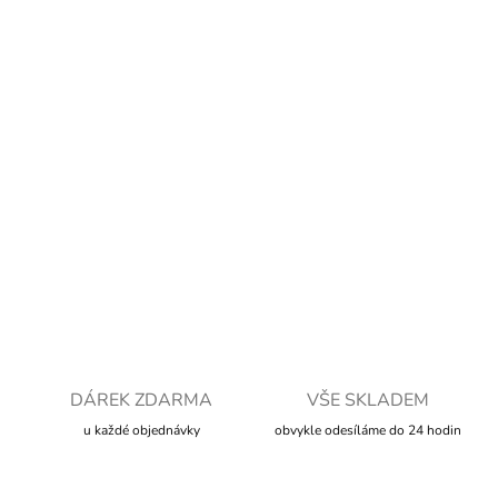
Měrná
SKLADEM
cena:
MOŽNOSTI
DORUČENÍ
−
+
Přidat do košíku
DETAILNÍ INFORMACE
ZEPTAT SE
HLÍDAT
DÁREK ZDARMA
VŠE SKLADEM
u každé objednávky
obvykle odesíláme do 24 hodin