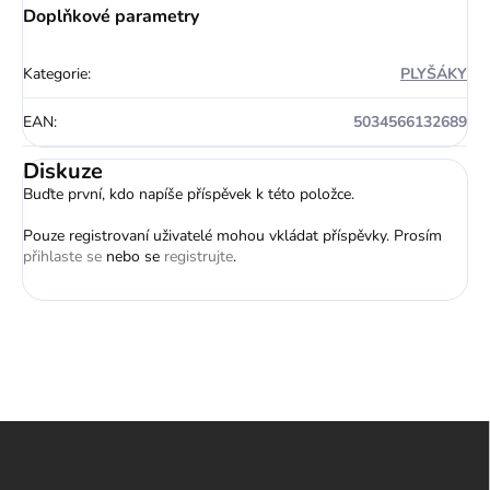
Doplňkové parametry
Kategorie
:
PLYŠÁKY
EAN
:
5034566132689
Diskuze
Buďte první, kdo napíše příspěvek k této položce.
Pouze registrovaní uživatelé mohou vkládat příspěvky. Prosím
přihlaste se
nebo se
registrujte
.
Z
á
p