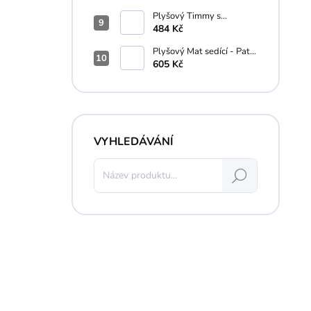
Plyšový Timmy s
macíkom - Ovečka Shaun
484 Kč
- 16 cm
Plyšový Mat sedící - Pat a
Mat - 35 cm
605 Kč
VYHLEDÁVÁNÍ
Hledat