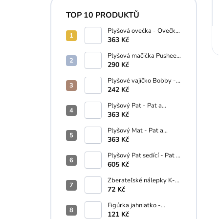
TOP 10 PRODUKTŮ
Plyšová ovečka - Ovečka
Shaun 28 cm
363 Kč
Plyšová mačička Pusheen
s donutom - Pusheen - 10
290 Kč
cm
Plyšové vajíčko Bobby -
Palm Pals - 13 cm
242 Kč
Plyšový Pat - Pat a
Mat...A je to! (18 cm)
363 Kč
Plyšový Mat - Pat a
Mat...A je to! - 18 cm
363 Kč
Plyšový Pat sedící - Pat a
Mat - 35 cm
605 Kč
Zberateľské nálepky K-
Pop Demon Hunters
72 Kč
Figúrka jahniatko -
Schleich - 5 cm
121 Kč