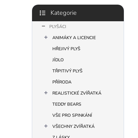
p
a
Kategorie
n
Přeskočit
e
kategorie
PLYŠÁCI
l
ANIMÁKY A LICENCIE
HŘEJIVÝ PLYŠ
JÍDLO
TŘPITIVÝ PLYŠ
PŘÍRODA
REALISTICKÉ ZVÍŘATKÁ
TEDDY BEARS
VŠE PRO SPINKÁNÍ
VŠECHNY ZVÍŘATKÁ
Z LÁSKY