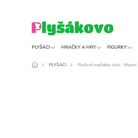
Přejít
na
obsah
PLYŠÁCI
HRAČKY A HRY
FIGURKY
Domů
PLYŠÁCI
Plyšové mačiatko sivé - Miyoni
P
o
s
t
r
a
n
n
í