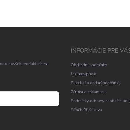
INFORMÁCIE PRE VÁ
ace o nových produktech na
Obchodní podmínky
Jak nakupovat
Platební a dodací podmínky
Záruka a reklamace
Podmínky ochrany osobních úda
Příběh Plyšákova
osobných údajov