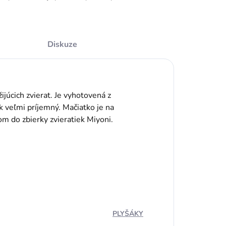
Diskuze
júcich zvierat. Je vyhotovená z
k veľmi príjemný. Mačiatko je na
m do zbierky zvieratiek Miyoni.
PLYŠÁKY