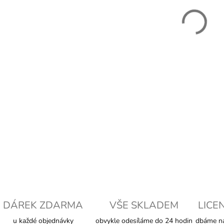
−
DETAI
DÁREK ZDARMA
VŠE SKLADEM
LICE
u každé objednávky
obvykle odesíláme do 24 hodin
dbáme na