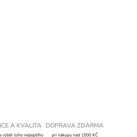
+
Přidat do košíku
LNÍ INFORMACE
ZEPTAT SE
HLÍDAT
NCE A KVALITA
DOPRAVA ZDARMA
 výběr toho nejlepšího
pri nákupu nad 1500 KČ