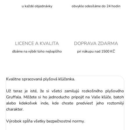
u každé objednávky
obvykle odesíláme do 24 hodin
LICENCE A KVALITA
DOPRAVA ZDARMA
dbáme na výběr toho nejlepšího
pri nákupu nad 1500 KČ
Kvalitne spracovaná plyšová kľúčenka.
Už teraz je isté, že si všetci zamilujú rozkošného plyšového
Gruffala. Môžete si ho jednoducho pripojiť na Vaše kľúče, batoh
alebo kdekoľvek inde, kde chcete predviesť jeho roztomilý
charakter.
Výrobok spĺňa všetky bezpečnostné normy.