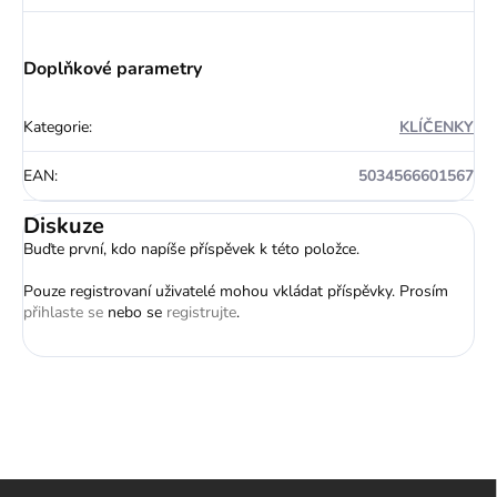
Doplňkové parametry
Kategorie
:
KLÍČENKY
EAN
:
5034566601567
Diskuze
Buďte první, kdo napíše příspěvek k této položce.
Pouze registrovaní uživatelé mohou vkládat příspěvky. Prosím
přihlaste se
nebo se
registrujte
.
Z