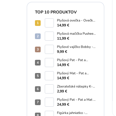
TOP 10 PRODUKTOV
Plyšová ovečka - Ovečka
Shaun 28 cm
14,99 €
Plyšová mačička Pusheen
s donutom - Pusheen - 10
11,99 €
cm
Plyšové vajíčko Bobby -
Palm Pals - 13 cm
9,99 €
Plyšový Pat - Pat a
Mat...A je to! (18 cm)
14,99 €
Plyšový Mat - Pat a
Mat...A je to! - 18 cm
14,99 €
Zberateľské nálepky K-
Pop Demon Hunters - 5
2,99 €
ks v balení
Plyšový Pat - Pat a Mat -
35 cm
24,99 €
Figúrka jahniatko -