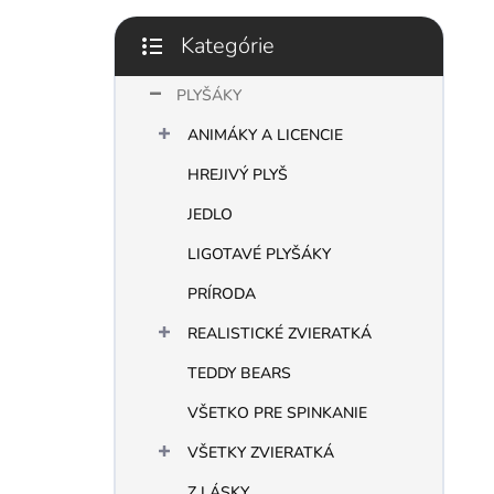
l
Kategórie
Preskočiť
kategórie
PLYŠÁKY
ANIMÁKY A LICENCIE
HREJIVÝ PLYŠ
JEDLO
LIGOTAVÉ PLYŠÁKY
PRÍRODA
REALISTICKÉ ZVIERATKÁ
TEDDY BEARS
VŠETKO PRE SPINKANIE
VŠETKY ZVIERATKÁ
Z LÁSKY