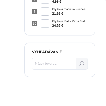
Schleich - 5 cm
4,99 €
Plyšová mačička Pusheen
narodeninová - Pusheen -
21,99 €
26 cm
Plyšový Mat - Pat a Mat -
35 cm
24,99 €
VYHĽADÁVANIE
Hľadať