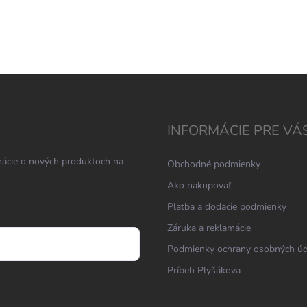
INFORMÁCIE PRE VÁ
mácie o nových produktoch na
Obchodné podmienky
Ako nakupovať
Platba a dodacie podmienky
Záruka a reklamácie
Podmienky ochrany osobných ú
Príbeh Plyšákova
osobných údajov