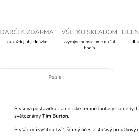
DARČEK ZDARMA
VŠETKO SKLADOM
LICEN
ku každej objednávke
zvyčajne odosielame do 24
dbá
hodín
Popis
Plyšová postavička z americké temné fantasy-comedy-
světoznámý
Tim Burton
.
Plyšák má vyšitou tvář, šílený účes
a slušivý proužkový 