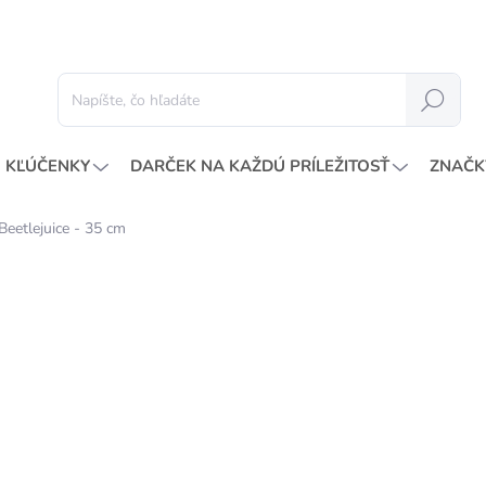
Hľadať
KĽÚČENKY
DARČEK NA KAŽDÚ PRÍLEŽITOSŤ
ZNAČK
 Beetlejuice - 35 cm
Neohodnotené
Podrobnosti hodnotenia
NOVINKA
29
24,3
Jedno
SKL
cena: