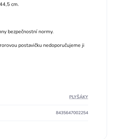
 44,5 cm.
chny
bezpečnostní normy.
ororovou postavičku nedoporučujeme ji
PLYŠÁKY
8435647002254