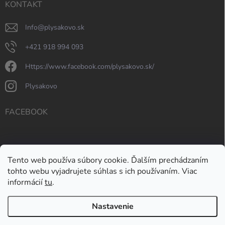
KONTAKT
info
@
plysakovo.sk
+421 918 994 093
https://www.facebook.com/plysakovo.sk/
plysakovo
FACEBOOK
Tento web používa súbory cookie. Ďalším prechádzaním
tohto webu vyjadrujete súhlas s ich používaním. Viac
informácií
tu
.
Nastavenie