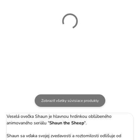
SKLADOM
SKLADOM
Plyšová ovečka -
Plyšový Timmy s
Ovečka Shaun 28 cm
macíkom - Ovečka
Shaun - 16 cm
14,99 €
19,99 €
Zobraziť všetky súvisiace produkty
Veselá ovečka Shaun je hlavnou hrdinkou obľúbeného
animovaného seriálu "
Shaun the Sheep
".
Shaun sa vďaka svojej zvedavosti a roztomilosti odlišuje od