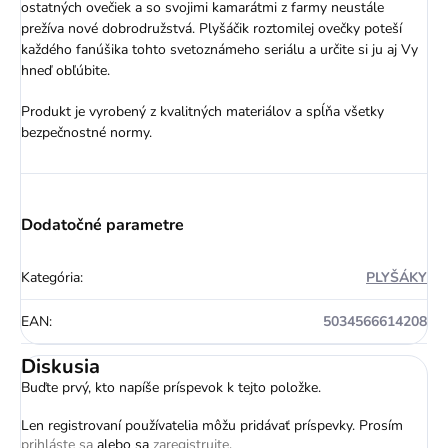
ostatných ovečiek a so svojimi kamarátmi z farmy neustále
prežíva nové dobrodružstvá. Plyšáčik roztomilej ovečky poteší
každého fanúšika tohto svetoznámeho seriálu a určite si ju aj Vy
hneď obľúbite.
Produkt je vyrob
ený z kvalitných materiálov a spĺňa všetky
bezpečnostné normy.
Dodatočné parametre
Kategória
:
PLYŠÁKY
EAN
:
5034566614208
Diskusia
Buďte prvý, kto napíše príspevok k tejto položke.
Len registrovaní používatelia môžu pridávať príspevky. Prosím
prihláste sa
alebo sa
zaregistrujte
.