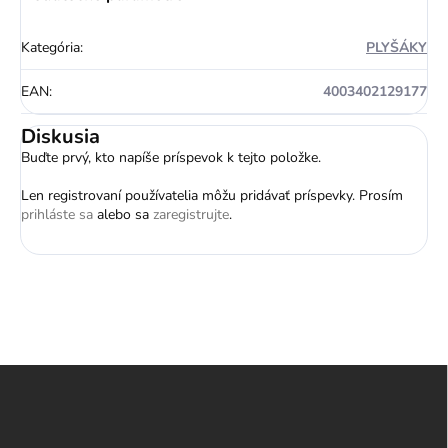
Kategória
:
PLYŠÁKY
EAN
:
4003402129177
Diskusia
Buďte prvý, kto napíše príspevok k tejto položke.
Len registrovaní používatelia môžu pridávať príspevky. Prosím
prihláste sa
alebo sa
zaregistrujte
.
Z
á
p
ä