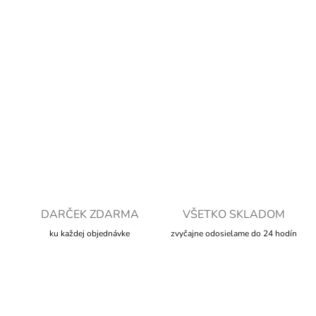
DORUČENIA
−
+
Pridať do košíka
DETAILNÉ INFORMÁCIE
OPÝTAŤ SA
STRÁŽIŤ
DARČEK ZDARMA
VŠETKO SKLADOM
ku každej objednávke
zvyčajne odosielame do 24 hodín