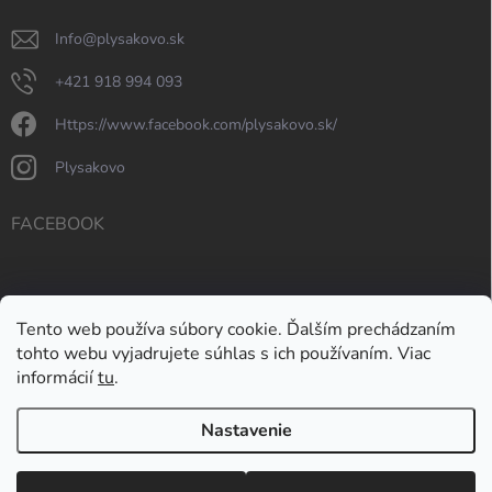
info
@
plysakovo.sk
+421 918 994 093
https://www.facebook.com/plysakovo.sk/
plysakovo
FACEBOOK
Tento web používa súbory cookie. Ďalším prechádzaním
tohto webu vyjadrujete súhlas s ich používaním. Viac
informácií
tu
.
Nastavenie
Copyright 2026
Plyšákovo
. Všetky práva vyhradené.
Upraviť nastavenie