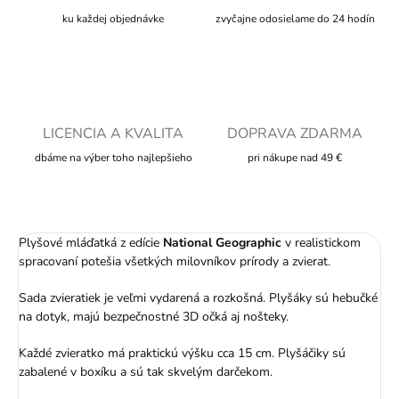
ku každej objednávke
zvyčajne odosielame do 24 hodín
LICENCIA A KVALITA
DOPRAVA ZDARMA
dbáme na výber toho najlepšieho
pri nákupe nad 49 €
Plyšové mláďatká z edície
National Geographic
v realistickom
spracovaní potešia všetkých milovníkov prírody a zvierat.
Sada zvieratiek je veľmi vydarená a rozkošná. Plyšáky sú hebučké
na dotyk, majú bezpečnostné 3D očká aj nošteky.
Každé zvieratko má praktickú výšku cca 15 cm. Plyšáčiky sú
zabalené v boxíku a sú tak skvelým darčekom.