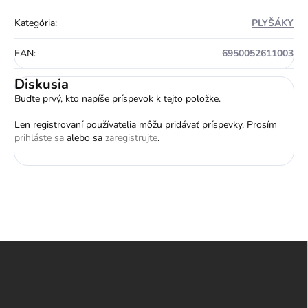
Kategória
:
PLYŠÁKY
EAN
:
6950052611003
Diskusia
Buďte prvý, kto napíše príspevok k tejto položke.
Len registrovaní používatelia môžu pridávať príspevky. Prosím
prihláste sa
alebo sa
zaregistrujte
.
Z
á
p
ä