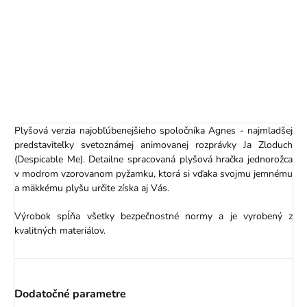
Plyšový Otto s 3D očami
- Mimoni - 29 cm
21,99 €
Plyšová verzia najobľúbenejšieho spoločníka Agnes - najmladšej
predstaviteľky svetoznámej animovanej rozprávky Ja Zloduch
(Despicable Me). Detailne spracovaná plyšová hračka jednorožca
v modrom vzorovanom pyžamku, ktorá si vďaka svojmu jemnému
a mäkkému plyšu určite získa aj Vás.
Výrobok spĺňa všetky bezpečnostné normy a je vyrobený z
kvalitných materiálov.
Dodatočné parametre