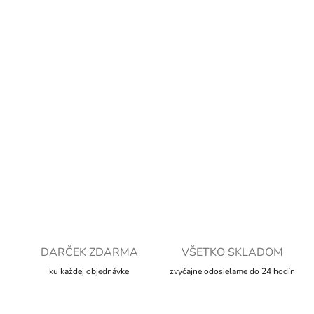
Jednotková
SKLADOM
cena:
MOŽNOSTI
DORUČENIA
−
+
Pridať do košíka
DETAILNÉ INFORMÁCIE
OPÝTAŤ SA
STRÁŽIŤ
DARČEK ZDARMA
VŠETKO SKLADOM
ku každej objednávke
zvyčajne odosielame do 24 hodín