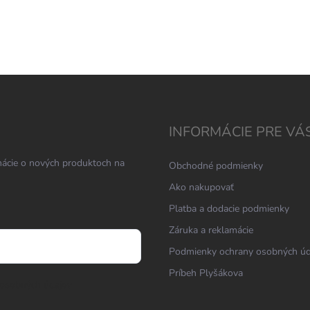
INFORMÁCIE PRE VÁ
mácie o nových produktoch na
Obchodné podmienky
Ako nakupovať
Platba a dodacie podmienky
Záruka a reklamácie
Podmienky ochrany osobných ú
Príbeh Plyšákova
osobných údajov