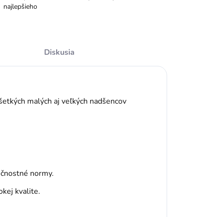
najlepšieho
Diskusia
všetkých malých aj veľkých nadšencov
ečnostné normy.
kej kvalite.