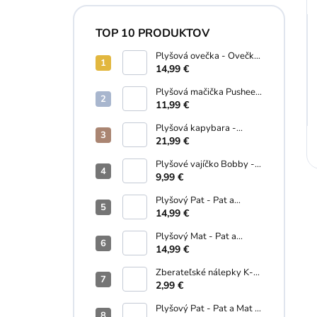
TOP 10 PRODUKTOV
Plyšová ovečka - Ovečka
Shaun 28 cm
14,99 €
Plyšová mačička Pusheen
s donutom - Pusheen - 10
11,99 €
cm
Plyšová kapybara -
Miyoni - 23 cm
21,99 €
Plyšové vajíčko Bobby -
Palm Pals - 13 cm
9,99 €
Plyšový Pat - Pat a
Mat...A je to! (18 cm)
14,99 €
Plyšový Mat - Pat a
Mat...A je to! - 18 cm
14,99 €
Zberateľské nálepky K-
Pop Demon Hunters - 5
2,99 €
ks v balení
Plyšový Pat - Pat a Mat -