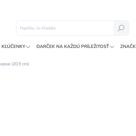
Hľadať
KĽÚČENKY
DARČEK NA KAŽDÚ PRÍLEŽITOSŤ
ZNAČK
lopsie (20,5 cm)
Neohodnotené
Podrobnosti hodnotenia
ZNAČKA:
A
9,
8,12
Jedno
SKL
cena:
MOŽN
DORU