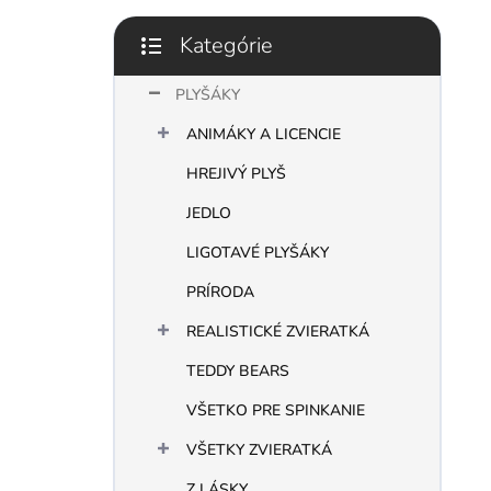
l
Kategórie
Preskočiť
kategórie
PLYŠÁKY
ANIMÁKY A LICENCIE
HREJIVÝ PLYŠ
JEDLO
LIGOTAVÉ PLYŠÁKY
PRÍRODA
REALISTICKÉ ZVIERATKÁ
TEDDY BEARS
VŠETKO PRE SPINKANIE
VŠETKY ZVIERATKÁ
Z LÁSKY