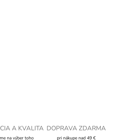
+
Pridať do košíka
LNÉ INFORMÁCIE
OPÝTAŤ SA
STRÁŽIŤ
CIA A KVALITA
DOPRAVA ZDARMA
me na výber toho
pri nákupe nad 49 €