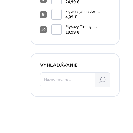
35 cm
24,99 €
Figúrka jahniatko -
Schleich - 5 cm
4,99 €
Plyšový Timmy s
macíkom - Ovečka Shaun
19,99 €
- 16 cm
VYHĽADÁVANIE
Hľadať