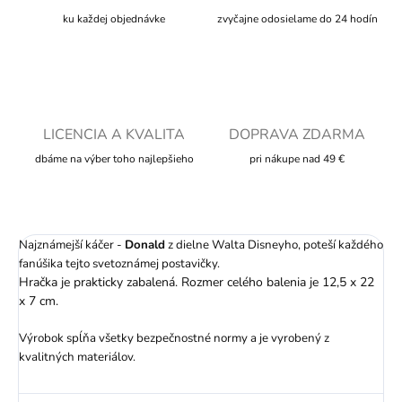
ku každej objednávke
zvyčajne odosielame do 24 hodín
LICENCIA A KVALITA
DOPRAVA ZDARMA
dbáme na výber toho najlepšieho
pri nákupe nad 49 €
Najznámejší káčer -
Donald
z dielne Walta Disneyho, poteší každého
fanúšika tejto svetoznámej postavičky.
Hračka je prakticky zabalená. Rozmer celého balenia je 12,5 x 22
x 7 cm.
Výrobok spĺňa všetky bezpečnostné normy a je vyrobený z
kvalitných materiálov.