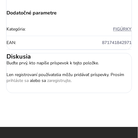
Dodatočné parametre
Kategória
:
FIGÚRKY
EAN
:
871741842971
Diskusia
Buďte prvý, kto napíše príspevok k tejto položke.
Len registrovaní používatelia môžu pridávať príspevky. Prosím
prihláste sa
alebo sa
zaregistrujte
.
Z
á