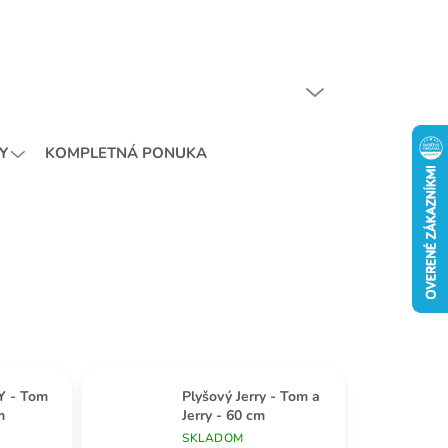
SLOVENČINA
PRÁZDNY KOŠÍK
NÁKUPNÝ
KOŠÍK
Y
KOMPLETNÁ PONUKA
Y - Tom
Plyšový Jerry - Tom a
m
Jerry - 60 cm
SKLADOM