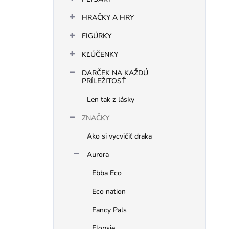
t
o
HRAČKY A HRY
v
FIGÚRKY
KĽÚČENKY
DARČEK NA KAŽDÚ
PRÍLEŽITOSŤ
Len tak z lásky
ZNAČKY
Ako si vycvičiť draka
Aurora
Ebba Eco
Eco nation
Fancy Pals
Flopsie