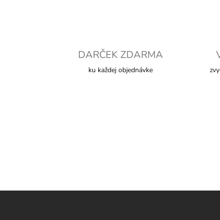
DARČEK ZDARMA
ku každej objednávke
zvy
Z
á
p