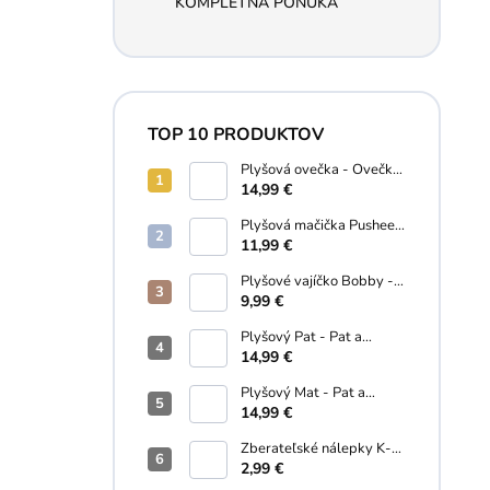
KOMPLETNÁ PONUKA
TOP 10 PRODUKTOV
Plyšová ovečka - Ovečka
Shaun 28 cm
14,99 €
Plyšová mačička Pusheen
s donutom - Pusheen - 10
11,99 €
cm
Plyšové vajíčko Bobby -
Palm Pals - 13 cm
9,99 €
Plyšový Pat - Pat a
Mat...A je to! (18 cm)
14,99 €
Plyšový Mat - Pat a
Mat...A je to! - 18 cm
14,99 €
Zberateľské nálepky K-
Pop Demon Hunters - 5
2,99 €
ks v balení