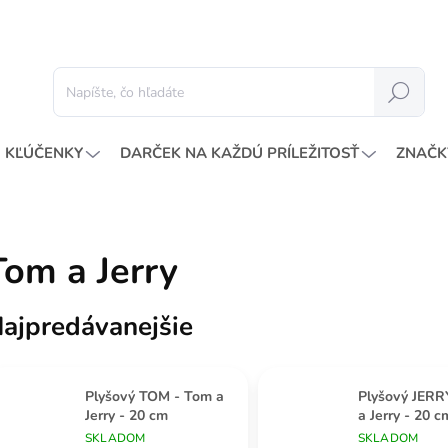
Hľadať
KĽÚČENKY
DARČEK NA KAŽDÚ PRÍLEŽITOSŤ
ZNAČK
Tom a Jerry
ajpredávanejšie
Plyšový TOM - Tom a
Plyšový JERR
Jerry - 20 cm
a Jerry - 20 c
SKLADOM
SKLADOM