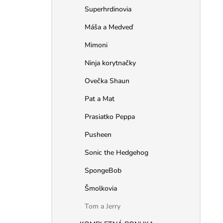
Superhrdinovia
Máša a Medveď
Mimoni
Ninja korytnačky
Ovečka Shaun
Pat a Mat
Prasiatko Peppa
Pusheen
Sonic the Hedgehog
SpongeBob
Šmolkovia
Tom a Jerry