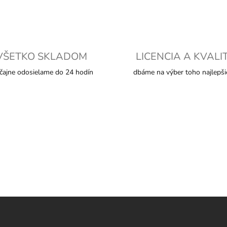
VŠETKO SKLADOM
LICENCIA A KVALI
čajne odosielame do 24 hodín
dbáme na výber toho najlepš