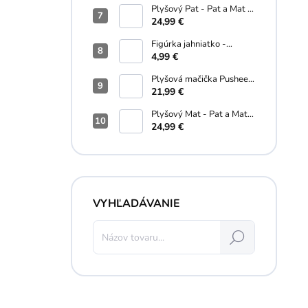
Plyšový Pat - Pat a Mat -
35 cm
24,99 €
Figúrka jahniatko -
Schleich - 5 cm
4,99 €
Plyšová mačička Pusheen
narodeninová - Pusheen -
21,99 €
26 cm
Plyšový Mat - Pat a Mat -
35 cm
24,99 €
VYHĽADÁVANIE
Hľadať