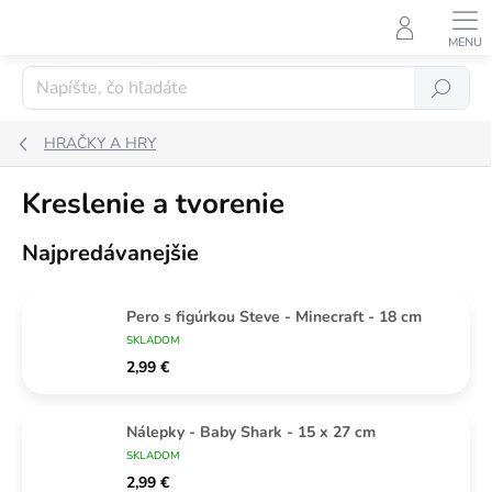
Prejsť
na
obsah
Hľadať
HRAČKY A HRY
Kreslenie a tvorenie
Najpredávanejšie
Pero s figúrkou Steve - Minecraft - 18 cm
SKLADOM
2,99 €
Nálepky - Baby Shark - 15 x 27 cm
SKLADOM
2,99 €