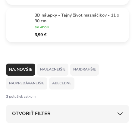
3D nálepky - Tajný život maznáčikov - 11 x
30 cm
SKLADOM
3,99 €
R
a
NAJLACNEJŠIE
NAJDRAHŠIE
d
e
NAJPREDÁVANEJŠIE
ABECEDNE
n
i
3
položiek celkom
e
p
OTVORIŤ FILTER
r
o
d
V
u