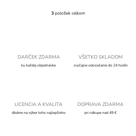
3
položiek celkom
O
v
l
á
d
a
c
i
DARČEK ZDARMA
VŠETKO SKLADOM
e
ku každej objednávke
zvyčajne odosielame do 24 hodín
p
r
v
k
y
v
ý
LICENCIA A KVALITA
DOPRAVA ZDARMA
p
i
dbáme na výber toho najlepšieho
pri nákupe nad 49 €
s
u