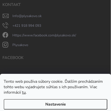
KONTAKT
info
@
plysakovo.sk
+421 918 994 093
https://www.facebook.com/plysakovo.sk/
plysakovo
FACEBOOK
Tento web používa súbory cookie. Ďalším prechádzaním
tohto webu vyjadrujete súhlas s ich používaním. Viac
informácií
tu
.
Nastavenie