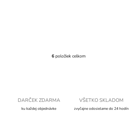
Plyšová Nala so zvukom - Leví kráľ - 17 cm
12,99 €
6
položiek celkom
O
v
l
á
d
a
c
i
DARČEK ZDARMA
VŠETKO SKLADOM
e
ku každej objednávke
zvyčajne odosielame do 24 hodín
p
r
v
k
y