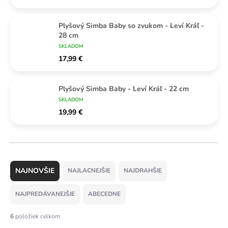
Plyšový Simba Baby so zvukom - Leví Kráľ -
28 cm
SKLADOM
17,99 €
Plyšový Simba Baby - Leví Kráľ - 22 cm
SKLADOM
19,99 €
R
a
NAJLACNEJŠIE
NAJDRAHŠIE
d
e
NAJPREDÁVANEJŠIE
ABECEDNE
n
i
6
položiek celkom
e