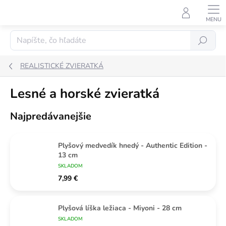
Prejsť
na
obsah
Hľadať
REALISTICKÉ ZVIERATKÁ
Lesné a horské zvieratká
Najpredávanejšie
Plyšový medvedík hnedý - Authentic Edition -
13 cm
SKLADOM
7,99 €
Plyšová líška ležiaca - Miyoni - 28 cm
SKLADOM