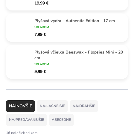
19,99 €
Plyšová vydra - Authentic Edition - 17 cm
SKLADOM
7,99 €
Plyšová včielka Beeswax - Flopsies Mini - 20
cm
SKLADOM
9,99 €
R
a
NAJLACNEJŠIE
NAJDRAHŠIE
d
e
NAJPREDÁVANEJŠIE
ABECEDNE
n
i
16
položiek celkom