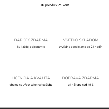
16
položiek celkom
O
v
l
á
d
a
c
i
DARČEK ZDARMA
VŠETKO SKLADOM
e
ku každej objednávke
zvyčajne odosielame do 24 hodín
p
r
v
k
y
v
ý
LICENCIA A KVALITA
DOPRAVA ZDARMA
p
i
dbáme na výber toho najlepšieho
pri nákupe nad 49 €
s
u