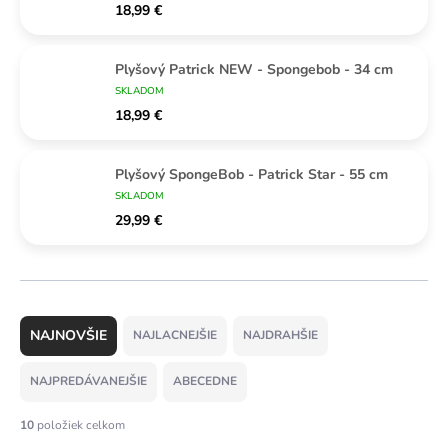
18,99 €
Plyšový Patrick NEW - Spongebob - 34 cm
SKLADOM
18,99 €
Plyšový SpongeBob - Patrick Star - 55 cm
SKLADOM
29,99 €
R
a
NAJLACNEJŠIE
NAJDRAHŠIE
d
e
NAJPREDÁVANEJŠIE
ABECEDNE
n
i
10
položiek celkom
e