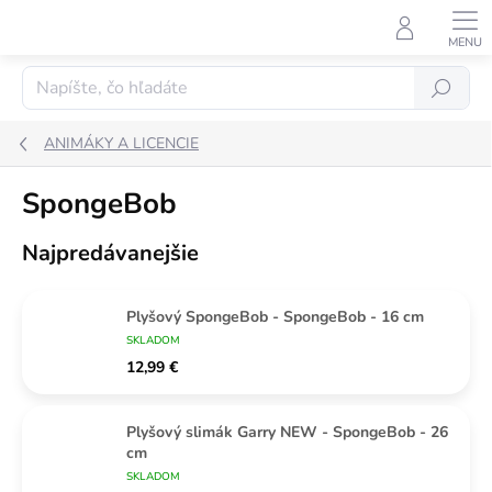
Prejsť
na
obsah
Hľadať
ANIMÁKY A LICENCIE
SpongeBob
Najpredávanejšie
Plyšový SpongeBob - SpongeBob - 16 cm
SKLADOM
12,99 €
Plyšový slimák Garry NEW - SpongeBob - 26
cm
SKLADOM