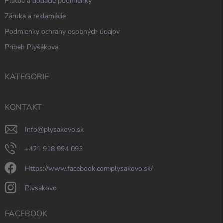
Platba a dodacie podmienky
Záruka a reklamácie
Podmienky ochrany osobných údajov
Príbeh Plyšákova
KATEGORIE
KONTAKT
info
@
plysakovo.sk
+421 918 994 093
https://www.facebook.com/plysakovo.sk/
plysakovo
FACEBOOK