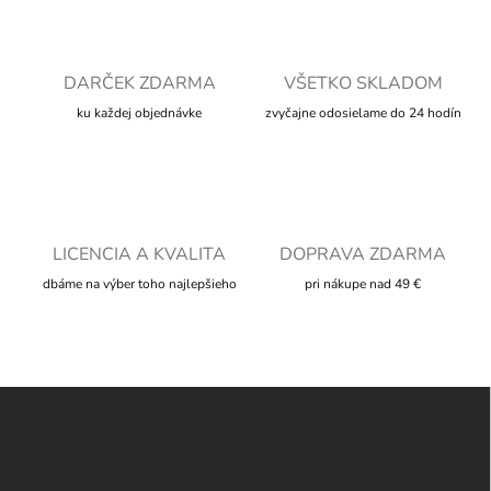
d
a
c
i
DARČEK ZDARMA
VŠETKO SKLADOM
e
ku každej objednávke
zvyčajne odosielame do 24 hodín
p
r
v
k
y
v
ý
LICENCIA A KVALITA
DOPRAVA ZDARMA
p
i
dbáme na výber toho najlepšieho
pri nákupe nad 49 €
s
u
Z
á
p
ä