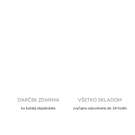
cena:
MOŽNOSTI
DORUČENIA
−
+
Pridať do košíka
DETAILNÉ INFORMÁCIE
OPÝTAŤ SA
STRÁŽIŤ
DARČEK ZDARMA
VŠETKO SKLADOM
ku každej objednávke
zvyčajne odosielame do 24 hodín