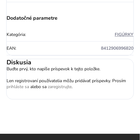
Dodatočné parametre
Kategória
:
FIGÚRKY
EAN
:
8412906996820
Diskusia
Buďte prvý, kto napíše príspevok k tejto položke.
Len registrovaní používatelia môžu pridávať príspevky. Prosím
prihláste sa
alebo sa
zaregistrujte
.
Z