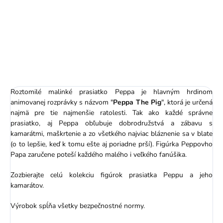
figúrkou - Prasiatko
Peppa - 9 cm
4,99 €
Roztomilé malinké prasiatko Peppa je hlavným hrdinom
animovanej rozprávky s názvom "
Peppa The Pig
", ktorá je určená
najmä pre tie najmenšie ratolesti. Tak ako každé správne
prasiatko, aj Peppa obľubuje dobrodružstvá a zábavu s
kamarátmi, maškrtenie a zo všetkého najviac bláznenie sa v blate
(o to lepšie, keď k tomu ešte aj poriadne prší). Figúrka Peppovho
Papa zaručene poteší každého malého i veľkého fanúšika.
Zozbierajte celú kolekciu figúrok prasiatka Peppu a jeho
kamarátov.
Výrobok spĺňa všetky bezpečnostné normy.