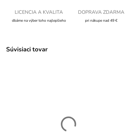
LICENCIA A KVALITA
DOPRAVA ZDARMA
dbáme na výber toho najlepšieho
pri nákupe nad 49 €
Súvisiaci tovar
SKLADOM
SKLADOM
Plyšový Patrick NEW -
Plyšový SpongeBob -