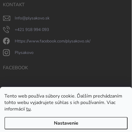
KONTAKT
info
@
plysakovo.sk
+421 918 994 093
https://www.facebook.com/plysakovo.sk/
plysakovo
FACEBOOK
Tento web používa súbory cookie. Ďalším prechádzaním
tohto webu vyjadrujete súhlas s ich používaním. Viac
informácií
tu
.
Nastavenie