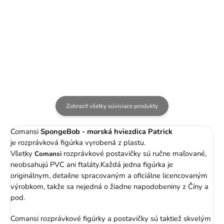
Spongebob - 34 cm
Patrick Star - 34 cm
18,99 €
16,99 €
Zobraziť všetky súvisiace produkty
Comansi
SpongeBob - morská hviezdica Patrick
je rozprávková figúrka vyrobená z plastu.
Všetky
rozprávkové postavičky sú ručne maľované,
Comansi
neobsahujú PVC ani ftaláty.Každá jedna figúrka je
originálnym, detailne spracovaným a oficiálne licencovaným
výrobkom, takže sa nejedná o žiadne napodobeniny z Číny a
pod.
Comansi rozprávkové figúrky a postavičky sú taktiež skvelým