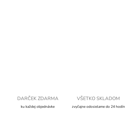
cena:
MOŽNOSTI
DORUČENIA
−
+
Pridať do košíka
DETAILNÉ INFORMÁCIE
OPÝTAŤ SA
STRÁŽIŤ
DARČEK ZDARMA
VŠETKO SKLADOM
ku každej objednávke
zvyčajne odosielame do 24 hodín