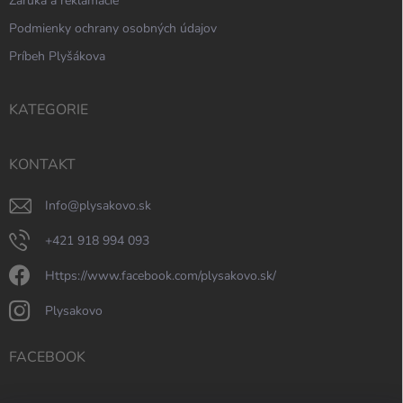
Záruka a reklamácie
Podmienky ochrany osobných údajov
Príbeh Plyšákova
KATEGORIE
KONTAKT
info
@
plysakovo.sk
+421 918 994 093
https://www.facebook.com/plysakovo.sk/
plysakovo
FACEBOOK