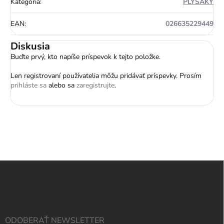
Kategória
:
PLYŠÁKY
EAN
:
026635229449
Diskusia
Buďte prvý, kto napíše príspevok k tejto položke.
Len registrovaní používatelia môžu pridávať príspevky. Prosím
prihláste sa
alebo sa
zaregistrujte
.
Z
á
p
ä
t
i
ODOBERAŤ NEWSLETTER