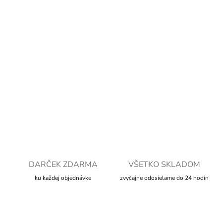
cena:
MOŽNOSTI
DORUČENIA
−
+
Pridať do košíka
DETAILNÉ INFORMÁCIE
OPÝTAŤ SA
STRÁŽIŤ
DARČEK ZDARMA
VŠETKO SKLADOM
ku každej objednávke
zvyčajne odosielame do 24 hodín