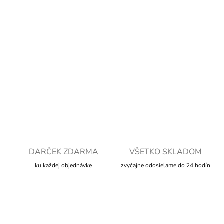
DORUČENIA
−
+
Pridať do košíka
DETAILNÉ INFORMÁCIE
OPÝTAŤ SA
STRÁŽIŤ
DARČEK ZDARMA
VŠETKO SKLADOM
ku každej objednávke
zvyčajne odosielame do 24 hodín