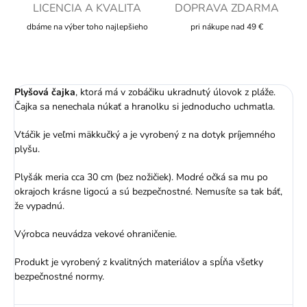
LICENCIA A KVALITA
DOPRAVA ZDARMA
dbáme na výber toho najlepšieho
pri nákupe nad 49 €
Plyšová čajka
, ktorá má v zobáčiku ukradnutý úlovok z pláže.
Čajka sa nenechala núkať a hranolku si jednoducho uchmatla.
Vtáčik je veľmi mäkkučký a je vyrobený z na dotyk príjemného
plyšu.
Plyšák meria cca 30 cm (bez nožičiek). Modré očká sa mu po
okrajoch krásne ligocú a sú bezpečnostné. Nemusíte sa tak báť,
že vypadnú.
Výrobca neuvádza vekové ohraničenie.
Produkt je vyrobený z kvalitných materiálov a spĺňa všetky
bezpečnostné normy.