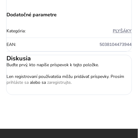
Dodatočné parametre
Kategória
:
PLYŠÁKY
EAN
:
5038104473944
Diskusia
Buďte prvý, kto napíše príspevok k tejto položke.
Len registrovaní používatelia môžu pridávať príspevky. Prosím
prihláste sa
alebo sa
zaregistrujte
.
Z