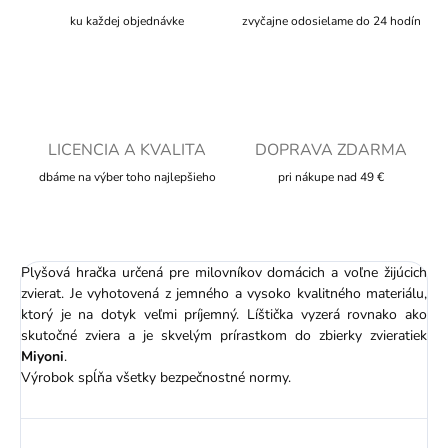
ku každej objednávke
zvyčajne odosielame do 24 hodín
LICENCIA A KVALITA
DOPRAVA ZDARMA
dbáme na výber toho najlepšieho
pri nákupe nad 49 €
Plyšová hračka určená pre milovníkov domácich a voľne žijúcich
zvierat. Je vyhotovená z jemného a vysoko kvalitného materiálu,
ktorý je na dotyk veľmi príjemný. Líštička vyzerá rovnako ako
skutočné zviera a je skvelým prírastkom do zbierky zvieratiek
Miyoni
.
Výrobok spĺňa všetky bezpečnostné normy.