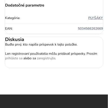
Dodatočné parametre
Kategória
:
PLYŠÁKY
EAN
:
5034566262669
Diskusia
Buďte prvý, kto napíše príspevok k tejto položke.
Len registrovaní používatelia môžu pridávať príspevky. Prosím
prihláste sa
alebo sa
zaregistrujte
.
Z
á
p