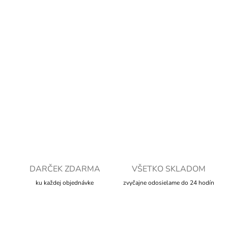
cena:
MOŽNOSTI
DORUČENIA
−
+
Pridať do košíka
DETAILNÉ INFORMÁCIE
OPÝTAŤ SA
STRÁŽIŤ
DARČEK ZDARMA
VŠETKO SKLADOM
ku každej objednávke
zvyčajne odosielame do 24 hodín