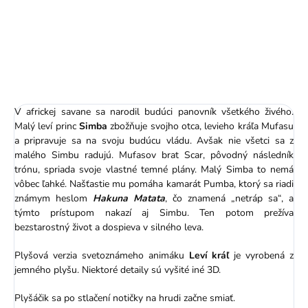
Leví Kráľ - 22 cm
- 27 cm
19,99 €
19,99 €
V africkej savane sa narodil budúci panovník všetkého živého.
Malý leví princ
Simba
zbožňuje svojho otca, levieho kráľa Mufasu
a pripravuje sa na svoju budúcu vládu. Avšak nie všetci sa z
malého Simbu radujú. Mufasov brat Scar, pôvodný následník
trónu, spriada svoje vlastné temné plány. Malý Simba to nemá
vôbec ľahké. Našťastie mu pomáha kamarát Pumba, ktorý sa riadi
známym heslom
Hakuna Matata
, čo znamená „netráp sa“, a
týmto prístupom nakazí aj Simbu. Ten potom prežíva
bezstarostný život a dospieva v silného leva.
Plyšová verzia svetoznámeho animáku
Leví kráľ
je vyrobená z
jemného plyšu. Niektoré detaily sú vyšité iné 3D.
Plyšáčik sa po stlačení notičky na hrudi začne smiať.