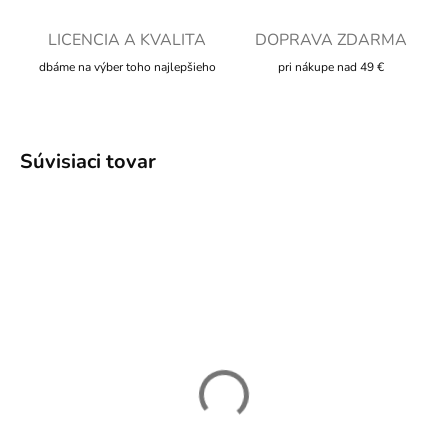
LICENCIA A KVALITA
DOPRAVA ZDARMA
dbáme na výber toho najlepšieho
pri nákupe nad 49 €
Súvisiaci tovar
SKLADOM
SKLADOM
Plyšový Simba Baby -
Plyšový Zazu - Leví kráľ