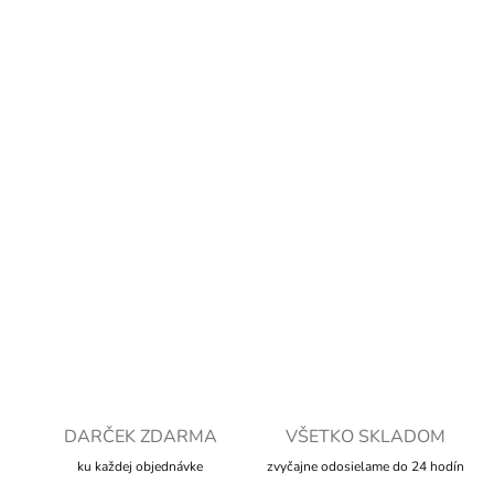
9,99 €
8,12 € bez DPH
Jednotková
SKLADOM
cena:
MOŽNOSTI
DORUČENIA
−
+
Pridať do košíka
OPÝTAŤ SA
STRÁŽIŤ
DARČEK ZDARMA
VŠETKO SKLADOM
ku každej objednávke
zvyčajne odosielame do 24 hodín