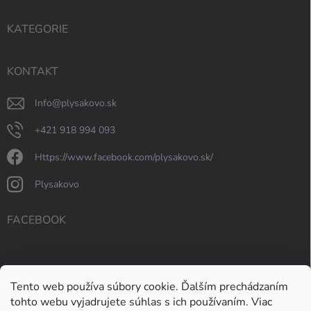
KATEGORIE
KONTAKT
info
@
plysakovo.sk
+421 918 994 093
https://www.facebook.com/plysakovo.sk/
plysakovo
FACEBOOK
Tento web používa súbory cookie. Ďalším prechádzaním
tohto webu vyjadrujete súhlas s ich používaním. Viac