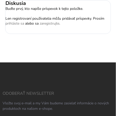
Diskusia
Buďte prvý, kto napíše príspevok k tejto položke.
Len registrovaní používatelia môžu pridávať príspevky. Prosím
prihláste sa
alebo sa
zaregistrujte
.
Z
á
p
ä
t
i
ODOBERAŤ NEWSLETTER
e
Vložte svoj e-mail a my Vám budeme zasielať informácie o nových
produktoch na našom e-shope.