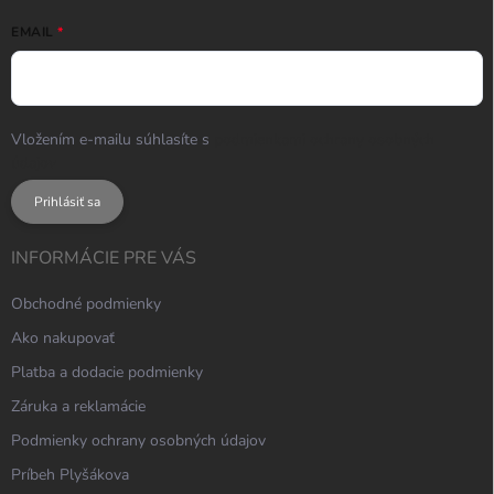
EMAIL
Vložením e-mailu súhlasíte s
podmienkami ochrany osobných
údajov
Prihlásiť sa
INFORMÁCIE PRE VÁS
Obchodné podmienky
Ako nakupovať
Platba a dodacie podmienky
Záruka a reklamácie
Podmienky ochrany osobných údajov
Príbeh Plyšákova