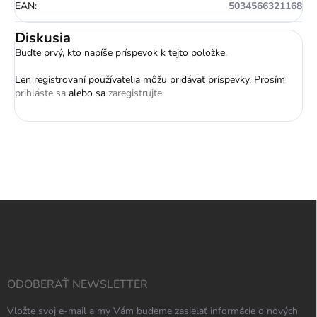
EAN
:
5034566321168
Diskusia
Buďte prvý, kto napíše príspevok k tejto položke.
Len registrovaní používatelia môžu pridávať príspevky. Prosím
prihláste sa
alebo sa
zaregistrujte
.
Z
á
p
ä
t
i
ODOBERAŤ NEWSLETTER
e
Vložte svoj e-mail a my Vám budeme zasielať informácie o nových