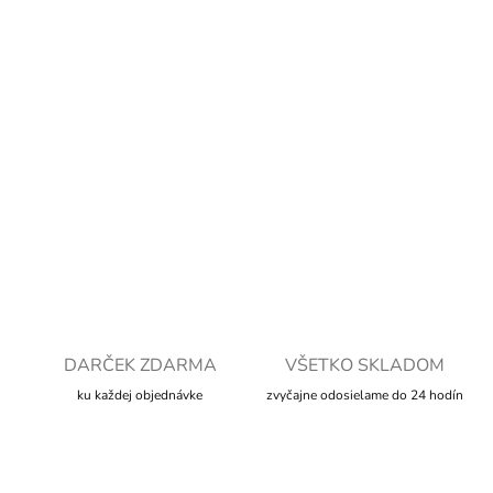
cena:
MOŽNOSTI
DORUČENIA
−
+
Pridať do košíka
DETAILNÉ INFORMÁCIE
OPÝTAŤ SA
STRÁŽIŤ
DARČEK ZDARMA
VŠETKO SKLADOM
ku každej objednávke
zvyčajne odosielame do 24 hodín