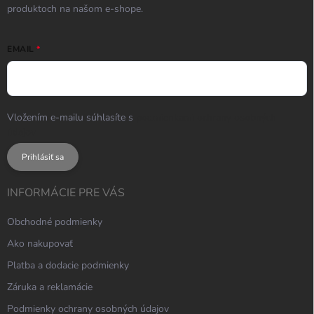
produktoch na našom e-shope.
EMAIL
Vložením e-mailu súhlasíte s
podmienkami ochrany osobných
údajov
Prihlásiť sa
INFORMÁCIE PRE VÁS
Obchodné podmienky
Ako nakupovať
Platba a dodacie podmienky
Záruka a reklamácie
Podmienky ochrany osobných údajov