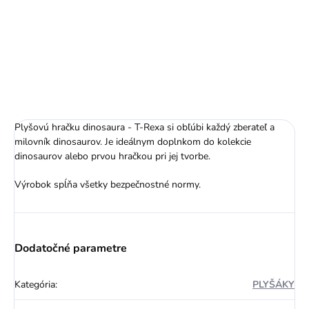
Tank - Palm Pals - 13
cm
9,99 €
Plyšovú hračku dinosaura - T-Rexa si obľúbi každý zberateľ a
milovník dinosaurov. Je ideálnym doplnkom do kolekcie
dinosaurov alebo prvou hračkou pri jej tvorbe.
Výrobok spĺňa všetky bezpečnostné normy.
Dodatočné parametre
Kategória
:
PLYŠÁKY