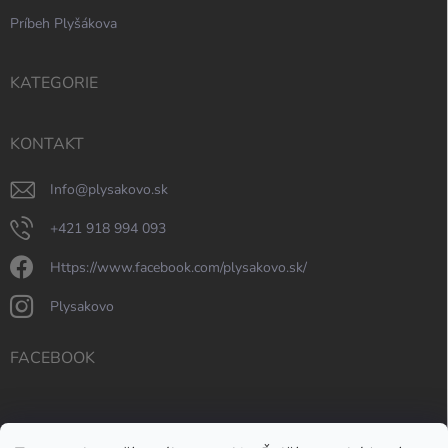
Príbeh Plyšákova
KATEGORIE
KONTAKT
info
@
plysakovo.sk
+421 918 994 093
https://www.facebook.com/plysakovo.sk/
plysakovo
FACEBOOK