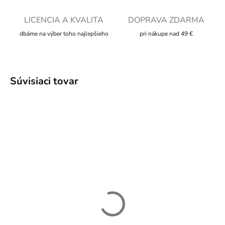
LICENCIA A KVALITA
DOPRAVA ZDARMA
dbáme na výber toho najlepšieho
pri nákupe nad 49 €
Súvisiaci tovar
SKLADOM
Plyšový Triceratops