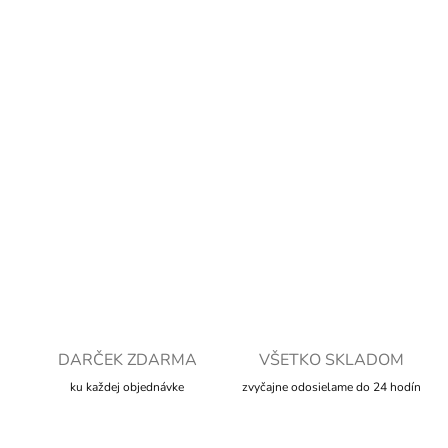
Jednotková
SKLADOM
cena:
MOŽNOSTI
DORUČENIA
−
+
Pridať do košíka
DETAILNÉ INFORMÁCIE
OPÝTAŤ SA
STRÁŽIŤ
DARČEK ZDARMA
VŠETKO SKLADOM
ku každej objednávke
zvyčajne odosielame do 24 hodín