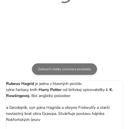
Plyšový Dobby - Harry
Plyšový Harry v klobúku
Potter - 29 cm
- Harry Potter - 30 cm
21,99 €
19,99 €
Zobraziť všetky súvisiace produkty
Rubeus Hagrid
je jedna z hlavných postáv
série fantasy kníh
Harry Potter
od britskej spisovateľky
J. K.
Rowlingovej.
Bol anglický poloobor
a čarodejník, syn pána Hagrida a obryne Fridwulfy a starší
nevlastný brat obra Grawpa. Stvárňuje postavu hájnika
Rokfortských lesov