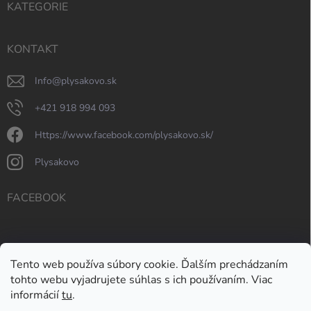
KATEGORIE
KONTAKT
info
@
plysakovo.sk
+421 918 994 093
https://www.facebook.com/plysakovo.sk/
plysakovo
FACEBOOK
Tento web používa súbory cookie. Ďalším prechádzaním
tohto webu vyjadrujete súhlas s ich používaním. Viac
informácií
tu
.