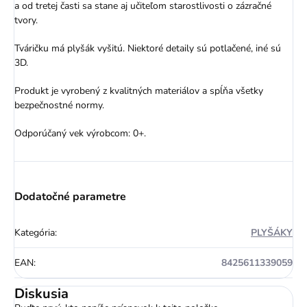
a od tretej časti sa stane aj učiteľom starostlivosti o zázračné
tvory.
Tváričku má plyšák vyšitú. Niektoré detaily sú potlačené, iné sú
3D.
Produkt je vyrobený z kvalitných materiálov a spĺňa všetky
bezpečnostné normy.
Odporúčaný vek výrobcom: 0+.
Dodatočné parametre
Kategória
:
PLYŠÁKY
EAN
:
8425611339059
Diskusia