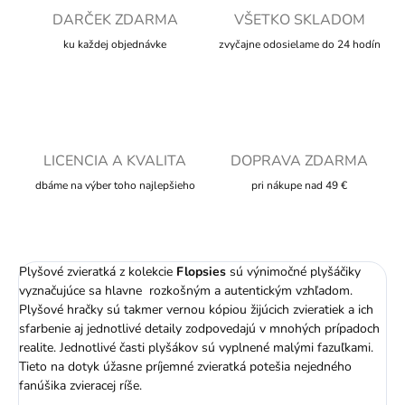
DARČEK ZDARMA
VŠETKO SKLADOM
ku každej objednávke
zvyčajne odosielame do 24 hodín
LICENCIA A KVALITA
DOPRAVA ZDARMA
dbáme na výber toho najlepšieho
pri nákupe nad 49 €
Plyšové zvieratká z kolekcie
Flopsies
sú výnimočné plyšáčiky
vyznačujúce sa hlavne rozkošným a autentickým vzhľadom.
Plyšové hračky sú takmer vernou kópiou žijúcich zvieratiek a ich
sfarbenie aj jednotlivé detaily zodpovedajú v mnohých prípadoch
realite. Jednotlivé časti plyšákov sú vyplnené malými fazuľkami.
Tieto na dotyk úžasne príjemné zvieratká potešia nejedného
fanúšika zvieracej ríše.