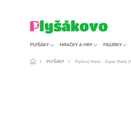
Prejsť
na
obsah
PLYŠÁKY
HRAČKY A HRY
FIGÚRKY
Domov
PLYŠÁKY
Plyšový Mario - Super Mario 
B
o
č
n
ý
p
a
n
e