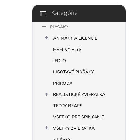
l
Kategórie
Preskočiť
kategórie
PLYŠÁKY
ANIMÁKY A LICENCIE
HREJIVÝ PLYŠ
JEDLO
LIGOTAVÉ PLYŠÁKY
PRÍRODA
REALISTICKÉ ZVIERATKÁ
TEDDY BEARS
VŠETKO PRE SPINKANIE
VŠETKY ZVIERATKÁ
Z LÁSKY