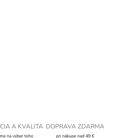
+
Pridať do košíka
LNÉ INFORMÁCIE
OPÝTAŤ SA
STRÁŽIŤ
CIA A KVALITA
DOPRAVA ZDARMA
me na výber toho
pri nákupe nad 49 €