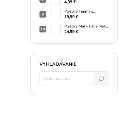
Schleich - 5 cm
4,99 €
Plyšový Timmy s
macíkom - Ovečka Shaun
19,99 €
- 16 cm
Plyšový Mat - Pat a Mat -
35 cm
24,99 €
VYHĽADÁVANIE
Hľadať