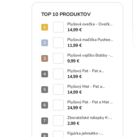
TOP 10 PRODUKTOV
Plyšová ovečka - Ovečka
Shaun 28 cm
14,99 €
Plyšová mačička Pusheen
s donutom - Pusheen - 10
11,99 €
cm
Plyšové vajíčko Bobby -
Palm Pals - 13 cm
9,99 €
Plyšový Pat - Pat a
Mat...A je to! (18 cm)
14,99 €
Plyšový Mat - Pat a
Mat...A je to! - 18 cm
14,99 €
Plyšový Pat - Pat a Mat -
35 cm
24,99 €
Zberateľské nálepky K-
Pop Demon Hunters - 5
2,99 €
ks v balení
Figúrka jahniatko -