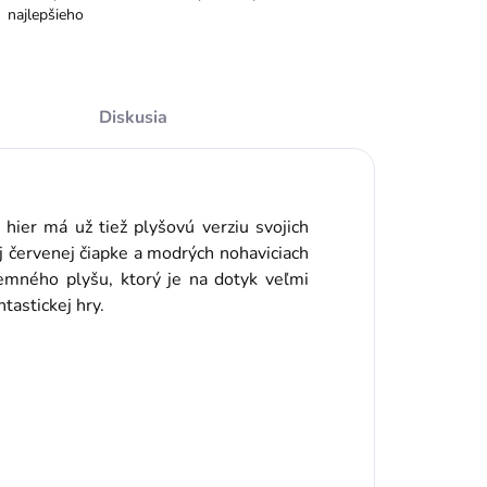
najlepšieho
Diskusia
hier má už tiež plyšovú verziu svojich
j červenej čiapke a modrých nohaviciach
emného plyšu, ktorý je na dotyk veľmi
tastickej hry.