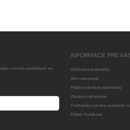
INFORMÁCIE PRE VÁ
mácie o nových produktoch na
Obchodné podmienky
Ako nakupovať
Platba a dodacie podmienky
Záruka a reklamácie
Podmienky ochrany osobných ú
Príbeh Plyšákova
osobných údajov