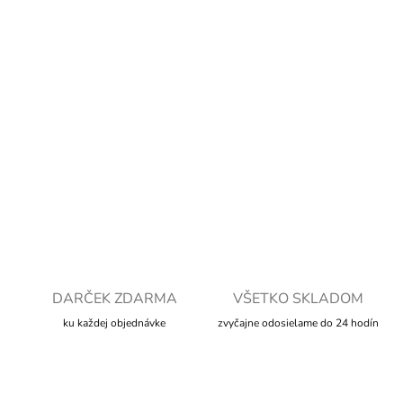
cena:
MOŽNOSTI
DORUČENIA
−
+
Pridať do košíka
DETAILNÉ INFORMÁCIE
OPÝTAŤ SA
STRÁŽIŤ
DARČEK ZDARMA
VŠETKO SKLADOM
ku každej objednávke
zvyčajne odosielame do 24 hodín