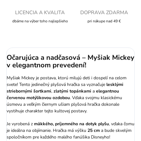
LICENCIA A KVALITA
DOPRAVA ZDARMA
dbáme na výber toho najlepšieho
pri nákupe nad 49 €
Očarujúca a nadčasová – Myšiak Mickey
v elegantnom prevedení!
Myšiak Mickey je postava, ktorú milujú deti i dospelí na celom
svete! Tento jedinečný plyšová hračka sa vyznačuje
lesklými
striebornými šortkami
,
zlatými topánkami
a
elegantnou
červenou motýlikovou ozdobou
. Vďaka svojmu klasickému
úsmevu a veľkým čiernym ušiam plyšová hračka dokonale
vystihuje charakter tejto kultovej postavy.
Je vyrobená z
mäkkého, príjemného na dotyk plyšu
, vďaka čomu
je ideálna na objímanie. Hračka má výšku
25 cm
a bude skvelým
spoločníkom pre každého malého fanúšika Disneyho!