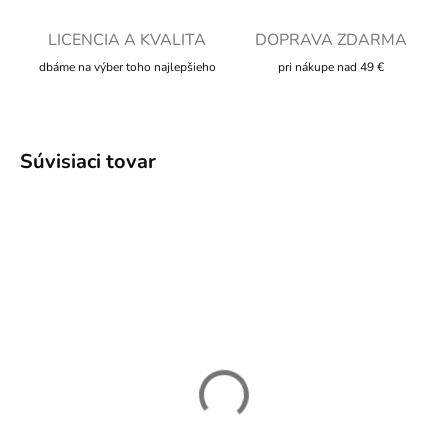
LICENCIA A KVALITA
DOPRAVA ZDARMA
dbáme na výber toho najlepšieho
pri nákupe nad 49 €
Súvisiaci tovar
SKLADOM
SKLADOM
Figúrka oslík - Schleich
Plyšový somárik Eli -