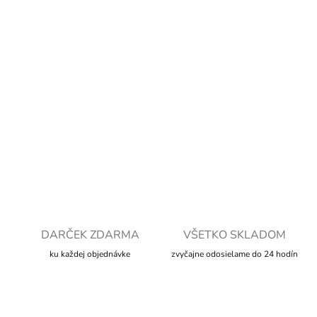
cena:
MOŽNOSTI
DORUČENIA
−
+
Pridať do košíka
DETAILNÉ INFORMÁCIE
OPÝTAŤ SA
STRÁŽIŤ
DARČEK ZDARMA
VŠETKO SKLADOM
ku každej objednávke
zvyčajne odosielame do 24 hodín