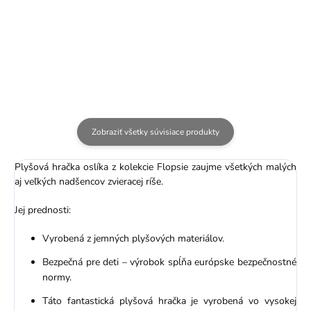
- 7 cm
Palm Pals - 13 cm
4,99 €
9,99 €
Zobraziť všetky súvisiace produkty
Plyšová hračka oslíka z kolekcie Flopsie zaujme všetkých malých
aj veľkých nadšencov zvieracej ríše.
Jej prednosti:
Vyrobená z jemných plyšových materiálov.
Bezpečná pre deti – výrobok spĺňa európske bezpečnostné
normy.
Táto fantastická plyšová hračka je vyrobená vo vysokej