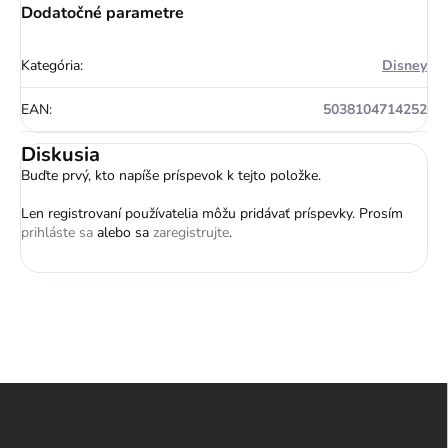
Dodatočné parametre
Kategória
:
Disney
EAN
:
5038104714252
Diskusia
Buďte prvý, kto napíše príspevok k tejto položke.
Len registrovaní používatelia môžu pridávať príspevky. Prosím
prihláste sa
alebo sa
zaregistrujte
.
Z
á
p