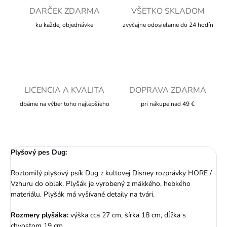
DARČEK ZDARMA
VŠETKO SKLADOM
ku každej objednávke
zvyčajne odosielame do 24 hodín
LICENCIA A KVALITA
DOPRAVA ZDARMA
dbáme na výber toho najlepšieho
pri nákupe nad 49 €
Plyšový pes Dug:
Roztomilý plyšový psík Dug z kultovej Disney rozprávky HORE /
Vzhuru do oblak. Plyšák je vyrobený z mäkkého, hebkého
materiálu. Plyšák má vyšívané detaily na tvári.
Rozmery plyšáka:
výška cca 27 cm, šírka 18 cm, dĺžka s
chvostom 19 cm.