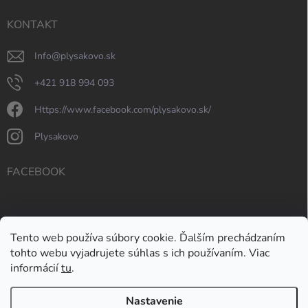
KONTAKT
info
@
plysakovo.sk
+421 918 994 093
https://www.facebook.com/plysakovo.sk/
plysakovo
FACEBOOK
Tento web používa súbory cookie. Ďalším prechádzaním
tohto webu vyjadrujete súhlas s ich používaním. Viac
informácií
tu
.
Nastavenie