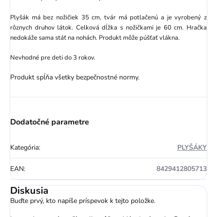
Plyšák má bez nožičiek 35 cm, tvár má potlačenú a je vyrobený z
rôznych druhov látok. Celková dĺžka s nožičkami je 60 cm. Hračka
nedokáže sama stáť na nohách. Produkt môže púšťať vlákna.
Nevhodné pre deti do 3 rokov.
Produkt spĺňa všetky bezpečnostné normy.
Dodatočné parametre
Kategória
:
PLYŠÁKY
EAN
:
8429412805713
Diskusia
Buďte prvý, kto napíše príspevok k tejto položke.