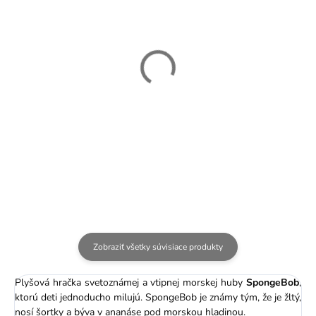
SKLADOM
SKLADOM
Plyšový Patrick NEW -
Plyšový slimák Garry
Spongebob - 34 cm
NEW - SpongeBob - 26
cm
18,99 €
18,99 €
Zobraziť všetky súvisiace produkty
Plyšová hračka svetoznámej a vtipnej morskej huby
SpongeBob
,
ktorú deti jednoducho milujú. SpongeBob je známy tým, že je žltý,
nosí šortky a býva v ananáse pod morskou hladinou.